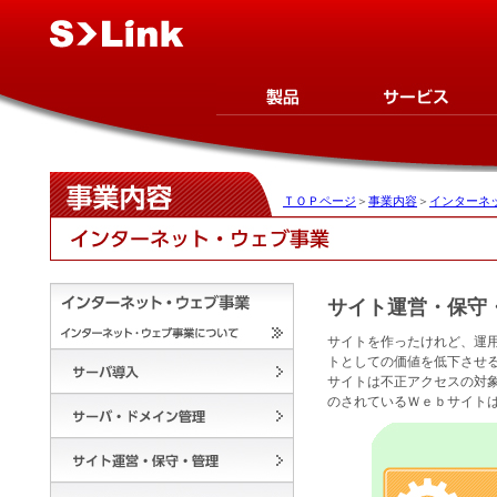
ＴＯＰページ
＞
事業内容
＞
インターネ
サイト運営・保守
サイトを作ったけれど、運
トとしての価値を低下させ
サイトは不正アクセスの対
のされているＷｅｂサイト