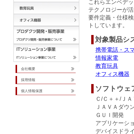
これらエンベデッ
テクノロジーが活
要件定義・仕様検
トしています。
対象製品シ
携帯電話・ス
情報家電
教育玩具
会社概要
オフィス機器
採用情報
ソフトウェ
個人情報保護
Ｃ/Ｃ＋＋/Ｊ
ＪＡＶＡダウ
ＧＵＩ開発
アプリケーシ
デバイスドラ