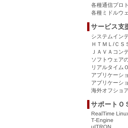
各種通信プロ
各種ミドルウ
サービス支
システムイン
ＨＴＭＬ/ＣＳ
ＪＡＶＡコン
ソフトウェア
リアルタイム
アプリケーシ
アプリケーシ
海外オフショ
サポートＯ
RealTime Linu
T-Engine
μITRON