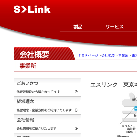
ＴＯＰページ
＞
会社概要
＞
事業所
＞
東
エスリンク 東京