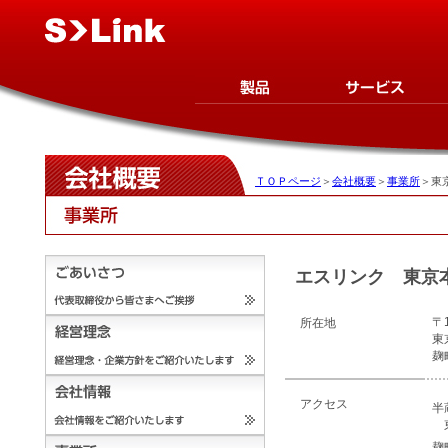
ＴＯＰページ
＞
会社概要
＞
事業所
＞東
エスリンク 東京
〒1
所在地
東
麹
アクセス
半
麹