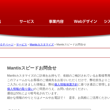
ＯＰページ
＞
サービス
＞
Mantisカスタマイズ
＞Mantisスピードお問合せ
Mantisスピードお問合せ
Mantisカスタマイズのご計画をお持ちで、依頼のご検討されているお客様専
このフォームからお客様のご連絡先をお送りいただくだけで、弊社担当より
ご入力いただきました情報は、弊社
個人情報保護方針
に基づき適正に管理し
個人情報の取り扱い
のご同意のうえ、お問い合わせください。
通信はSSLにより暗号化されています。
細かな情報のやりとりはメールやお電話で！ 是非、お気軽にご活用くださ